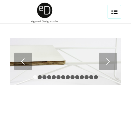
Weiter
1
2
3
4
5
6
7
8
9
10
11
12
13
14