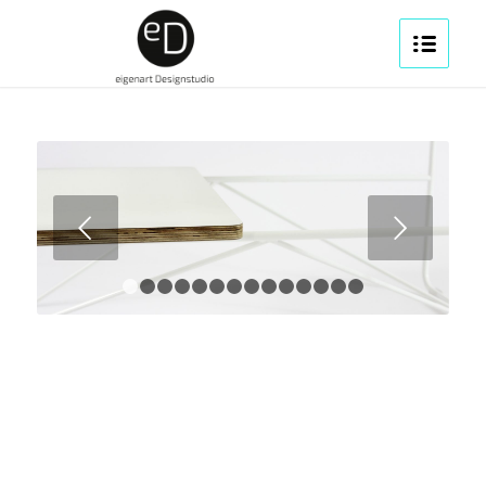
Weiter
1
2
3
4
5
6
7
8
9
10
11
12
13
14