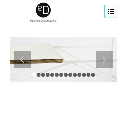
Weiter
1
2
3
4
5
6
7
8
9
10
11
12
13
14