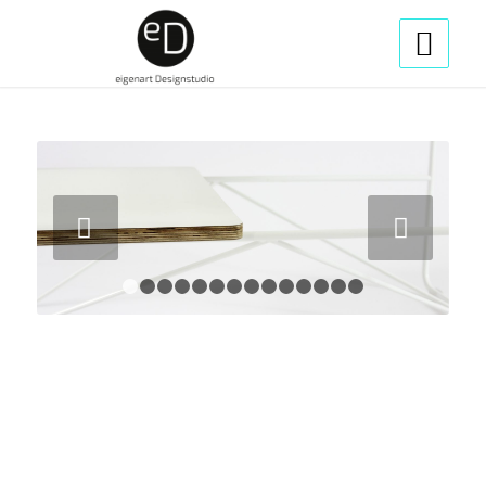
Weiter
1
2
3
4
5
6
7
8
9
10
11
12
13
14