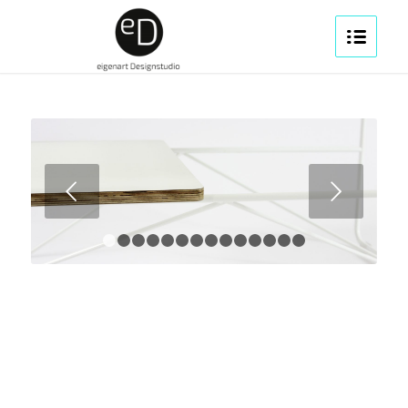
Weiter
1
2
3
4
5
6
7
8
9
10
11
12
13
14