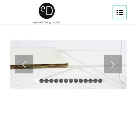
Weiter
1
2
3
4
5
6
7
8
9
10
11
12
13
14