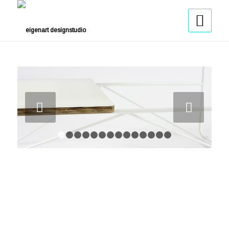
Weiter
1
2
3
4
5
6
7
8
9
10
11
12
13
14