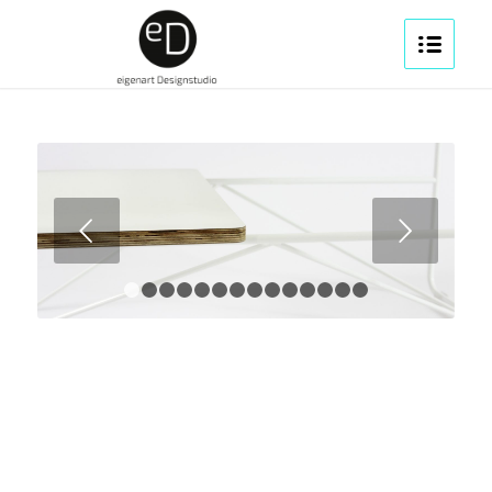
Weiter
1
2
3
4
5
6
7
8
9
10
11
12
13
14