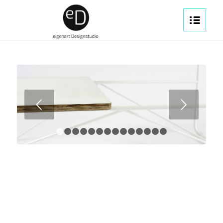
Weiter
1
2
3
4
5
6
7
8
9
10
11
12
13
14