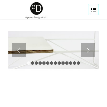
Weiter
1
2
3
4
5
6
7
8
9
10
11
12
13
14