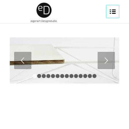
Weiter
1
2
3
4
5
6
7
8
9
10
11
12
13
14