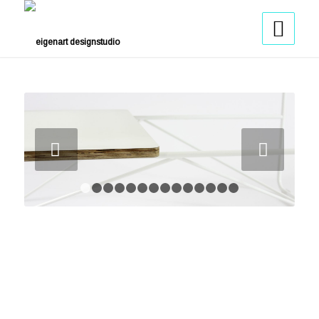
Weiter
1
2
3
4
5
6
7
8
9
10
11
12
13
14