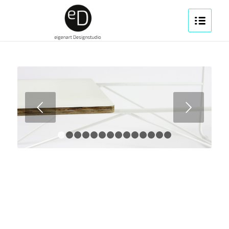
Weiter
1
2
3
4
5
6
7
8
9
10
11
12
13
14